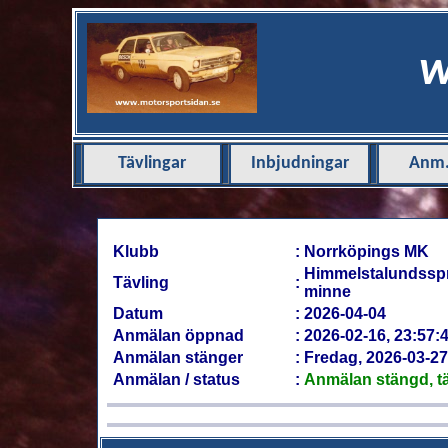
w
Tävlingar
Inbjudningar
Anm.l
Klubb
:
Norrköpings MK
Himmelstalundsspri
Tävling
:
minne
Datum
:
2026-04-04
Anmälan öppnad
:
2026-02-16, 23:57:
Anmälan stänger
:
Fredag, 2026-03-27 
Anmälan / status
:
Anmälan stängd, tä