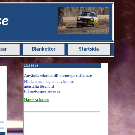
se
kar
Blanketter
Startsida
2026-03-19
Användarekonto till motorsportsidan.se
Här kan man reg ett anv.konto,
återställa lösenord
till motorsportsidan.se
Hantera konto