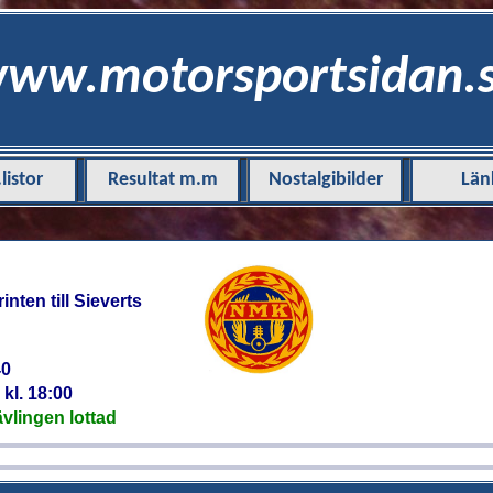
ww.motorsportsidan.
istor
Resultat m.m
Nostalgibilder
Län
nten till Sieverts
40
kl. 18:00
vlingen lottad